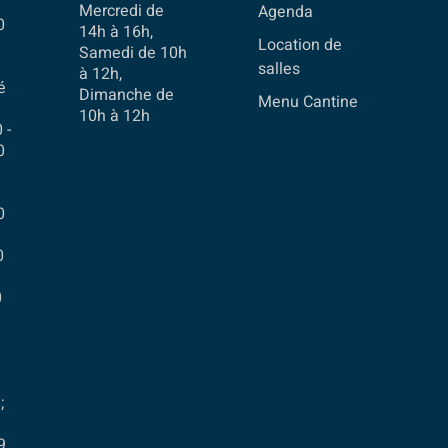
Mercredi de
Agenda
0
14h à 16h,
Location de
Samedi de 10h
salles
à 12h,
é
Dimanche de
Menu Cantine
10h à 12h
 -
0
0
0
0
;
9